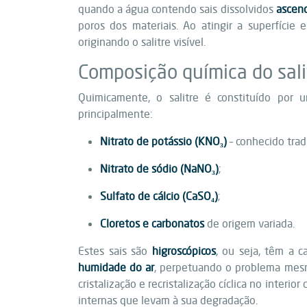
quando a água contendo sais dissolvidos
ascend
poros dos materiais. Ao atingir a superfície e 
originando o salitre visível.
Composição química do sali
Quimicamente, o salitre é constituído por
principalmente:
Nitrato de potássio (KNO₃)
– conhecido trad
Nitrato de sódio (NaNO₃)
;
Sulfato de cálcio (CaSO₄)
;
Cloretos e carbonatos
de origem variada.
Estes sais são
higroscópicos
, ou seja, têm a 
humidade do ar
, perpetuando o problema mesm
cristalização e recristalização cíclica no interio
internas que levam à sua degradação.