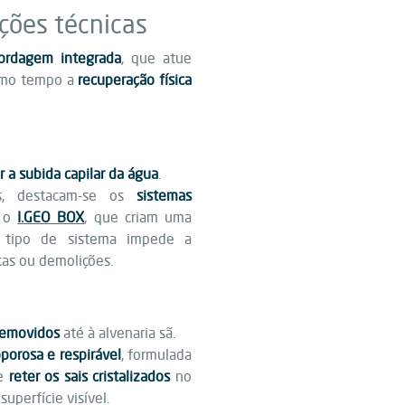
ções técnicas
ordagem integrada
, que atue
smo tempo a
recuperação física
r a subida capilar da água
.
eis, destacam-se os
sistemas
o o
I.GEO BOX
, que criam uma
e tipo de sistema impede a
cas ou demolições.
removidos
até à alvenaria sã.
porosa e respirável
, formulada
e
reter os sais cristalizados
no
superfície visível.