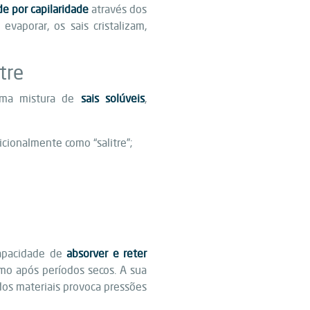
e por capilaridade
através dos
evaporar, os sais cristalizam,
tre
 uma mistura de
sais solúveis
,
icionalmente como “salitre”;
capacidade de
absorver e reter
o após períodos secos. A sua
r dos materiais provoca pressões