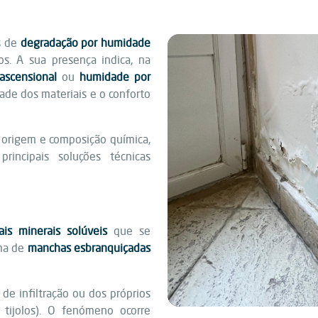
s de
degradação por humidade
s. A sua presença indica, na
ascensional
ou
humidade por
ade dos materiais e o conforto
ua origem e composição química,
incipais soluções técnicas
ais minerais solúveis
que se
rma de
manchas esbranquiçadas
de infiltração ou dos próprios
 tijolos). O fenómeno ocorre