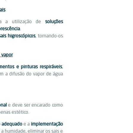
ais
a a utilização de
soluções
orescência
.
is higroscópicos
, tornando-os
 vapor
mentos e pinturas respiráveis
,
m a difusão do vapor de água
nal
e deve ser encarado como
penas estético.
co adequado
e a
implementação
 a humidade, eliminar os sais e