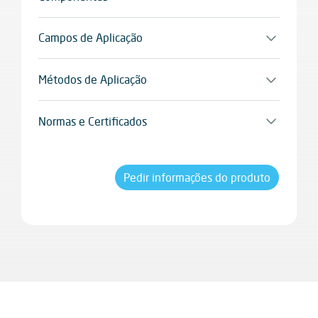
Bicomponente
Campos de Aplicação
Superfícies murais e pavimentos em cimento,
microcimento e betão, devidamente preparados
Métodos de Aplicação
e acabados para garantir elevada adesão e
Espátula de aço inox, rolo, pulverização
resistência química e mecânica
Normas e Certificados
A tecnologia antibacteriana integrada na
formulação garante elevada eficácia contra
microrganismos nocivos, confirmada pela
Pedir informações do produto
certificação ISO 22196:2011, que atesta a
capacidade do produto para inibir o crescimento
de bactérias como Escherichia coli e
Staphylococcus aureus.