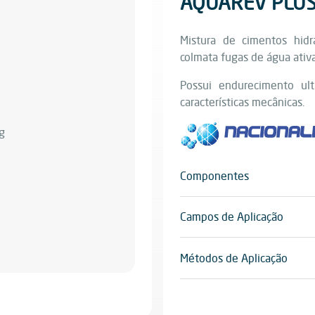
AQUAREV PLU
Mistura de cimentos hidrá
colmata fugas de água ativa
Possui endurecimento ult
características mecânicas.
Componentes
Monocomponente
Campos de Aplicação
Ideal para situações que e
sistemas expostos à água.
Métodos de Aplicação
Aplicação manual, espátula