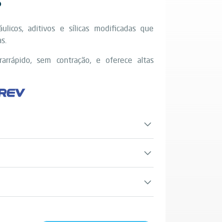
S
ulicos, aditivos e sílicas modificadas que
s.
rarrápido, sem contração, e oferece altas
xigem reparações rápidas e eficazes em