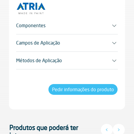
Componentes
Monocomponente
Campos de Aplicação
Paredes exteriores, sistemas de isolamento
térmico (ETICS/capoto), como adesivo para
Métodos de Aplicação
placas de poliestireno
Espátula e liçosa
Pedir informações do produto
Produtos que poderá ter
<
>