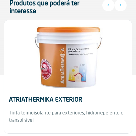
Produtos que poderá ter
<
>
qualificação ecológica dos projetos de
interesse
construção.
ATRIATHERMIKA EXTERIOR
Tinta termoisolante para exteriores, hidrorrepelente e
transpirável