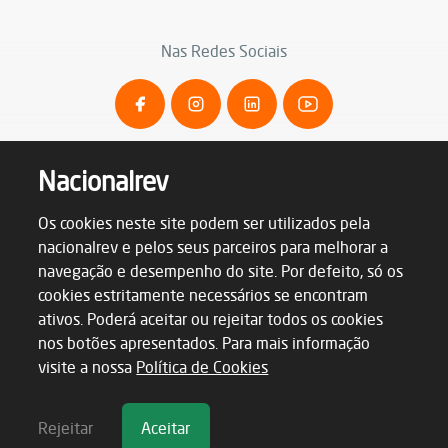
Nas Redes Sociais
Nacionalrev
Os cookies neste site podem ser utilizados pela
nacionalrev e pelos seus parceiros para melhorar a
navegação e desempenho do site. Por defeito, só os
cookies estritamente necessários se encontram
ativos. Poderá aceitar ou rejeitar todos os cookies
nos botões apresentados. Para mais informação
Termos & Condições
Política de Privacidade
visite a nossa
Política de Cookies
Política de Cookies
Livro de Reclamações
Rejeitar
Aceitar
Nacionalrev © 2026. Todos os direitos reservados