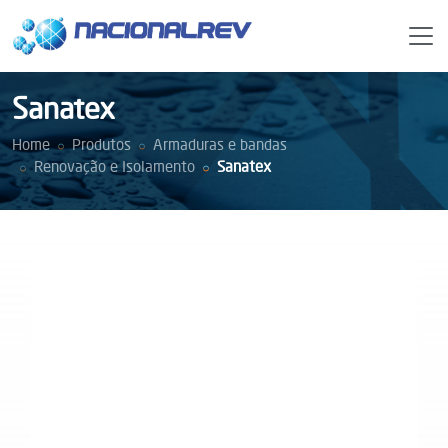
Sanatex
Home
Produtos
Armaduras e bandas
Renovação e Isolamento
Sanatex