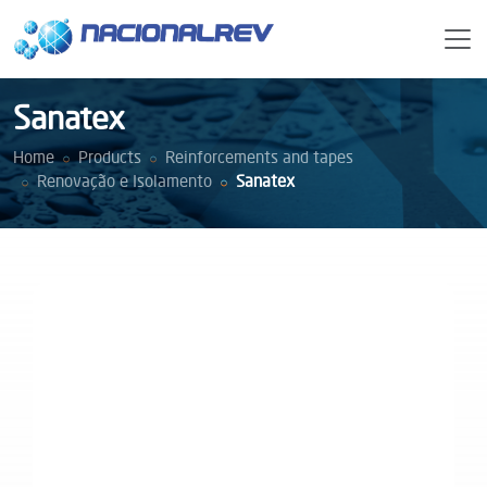
Sanatex
Home
Products
Reinforcements and tapes
Renovação e Isolamento
Sanatex