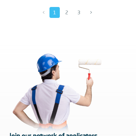
<
1
2
3
>
Join our network of applicators