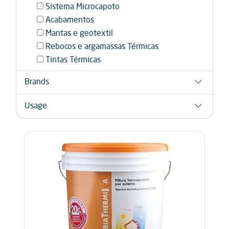
Sistema Microcapoto
Acabamentos
Mantas e geotextil
Rebocos e argamassas Térmicas
Tintas Térmicas
Brands
Atria
Usage
Azichem
End-user
Bur2000
Professional
Manti Ceramic
Nacionalrev