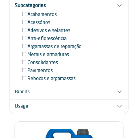
Subcategories
Acabamentos
Acessórios
Adesivos e selantes
Anti-eflorescência
Argamassas de reparação
Metais e armaduras
Consolidantes
Pavimentos
Rebocos e argamassas
Brands
Azichem
Usage
DL Chemicals
Professional
MPM
Nacionalrev