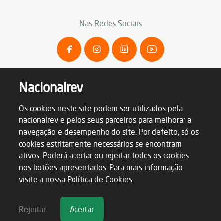
Nas Redes Sociais
Nacionalrev
Os cookies neste site podem ser utilizados pela
nacionalrev e pelos seus parceiros para melhorar a
navegação e desempenho do site. Por defeito, só os
cookies estritamente necessários se encontram
ativos. Poderá aceitar ou rejeitar todos os cookies
nos botões apresentados. Para mais informação
Termos & Condições
visite a nossa
Política de Cookies
Política de Privacidade
Política de Cookies
Livro de Reclamações
Rejeitar
Aceitar
Nacionalrev © 2026. Todos os direitos reservados
by
reativa.pt