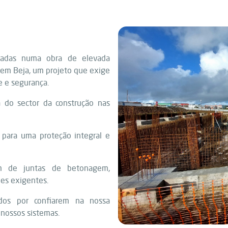
cadas numa obra de elevada
o em Beja, um projeto que exige
e e segurança.
a do sector da construção nas
para uma proteção integral e
m de juntas de betonagem,
es exigentes.
dos por confiarem na nossa
nossos sistemas.