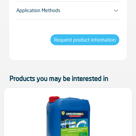
GTR® Premium é um decapante de nova
geração, desenvolvido para cumprir as mais
Application Methods
recentes regulamentações. Foi especialmente
Pulverizador
formulado para remover de forma eficaz
resíduos de betão e cimento, bem como óleos
de armazenamento e de descofragem. Também
Request product information
é eficaz na remoção de cal hidráulica, anidrite,
gessos e outros materiais pulverulentos.
Products you may be interested in