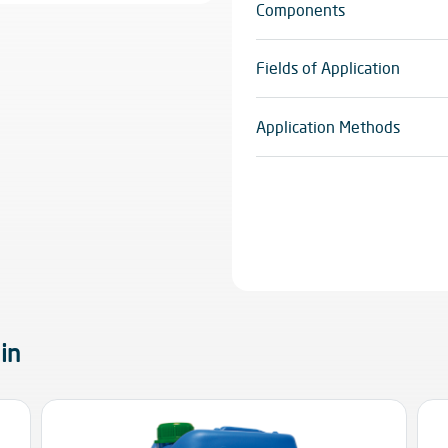
Components
Monocomponente
Fields of Application
Aplica-se no exterior sobre 
betão, fibrocimento, pedra 
Application Methods
madeira, materiais compósito
Pulverizador
Totalmente universal, o An
gama de superfícies e elem
exteriores, Varandas e ter
pedra, Monumentos e fachad
outros.
in