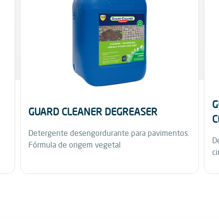
G
GUARD CLEANER DEGREASER
C
Detergente desengordurante para pavimentos.
D
Fórmula de origem vegetal
c