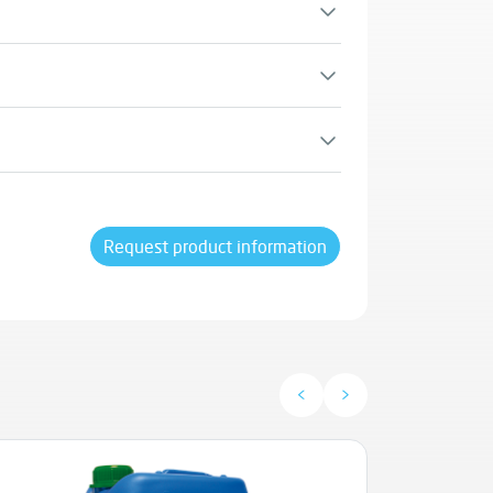
todo o tipo de materiais: tijolo, ardósia,
natural, reboco, estuque, betume, alcatrão,
s ou sintéticos, vidro, tecido, entre outros.
ti-M Guard® 24 permite tratar uma vasta
entos, como: Coberturas e telhados, Paredes
Request product information
raços, Fontes e elementos decorativos em
as históricas, Vedantes e vedações, entre
<
>