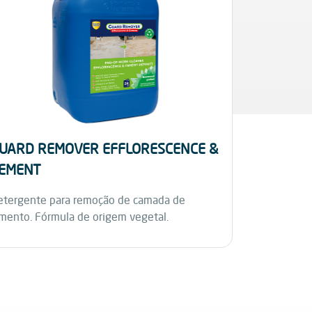
UARD REMOVER EFFLORESCENCE &
NACITEL
EMENT
Poderoso ag
etergente para remoção de camada de
imento. Fórmula de origem vegetal.