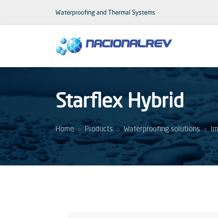
Waterproofing and Thermal Systems
Starflex Hybrid
Home
Products
Waterproofing solutions
Im