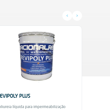
<
>
STARFLE
EVIPOLY PLUS
Membrana lí
liureia líquida para impermeabilização
certificado