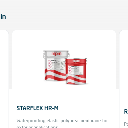
in
STARFLEX HR-M
R
Waterproofing elastic polyurea membrane for
Po
exterior applications