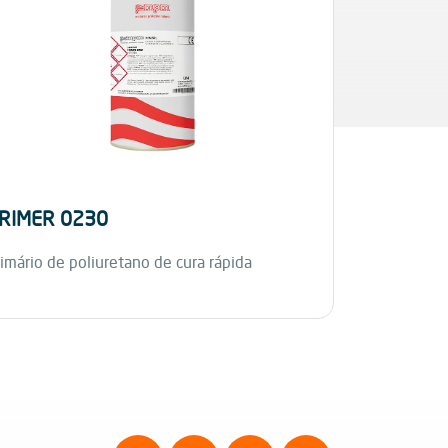
RIMER 0230
STARCEM
imário de poliuretano de cura rápida
Primário epo