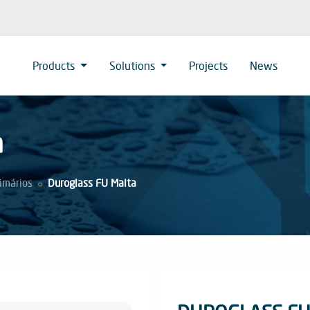
Products
Solutions
Projects
News
a
imários
Duroglass FU Malta