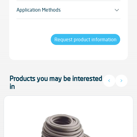
impermeabilizantes osmóticos, tanto verticais
Application Methods
quanto em terraços e sacadas, coberturas
Espátula
modulares em polistireno, fibra de madeira,
cortiça
Request product information
Products you may be interested
<
>
in