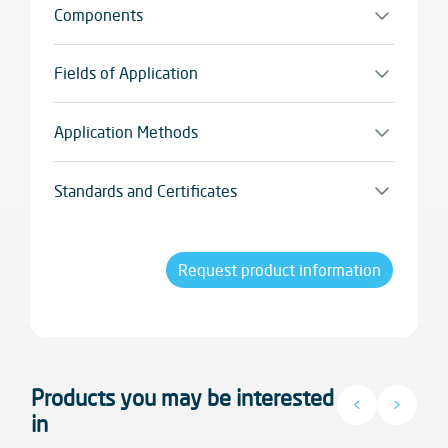
Components
Monocomponente
Fields of Application
Paredes exteriores
Application Methods
Espátula
Standards and Certificates
Tecnologia Wellness-Care
+20% de isolamento térmico certificado
Request product information
Products you may be interested
<
>
in