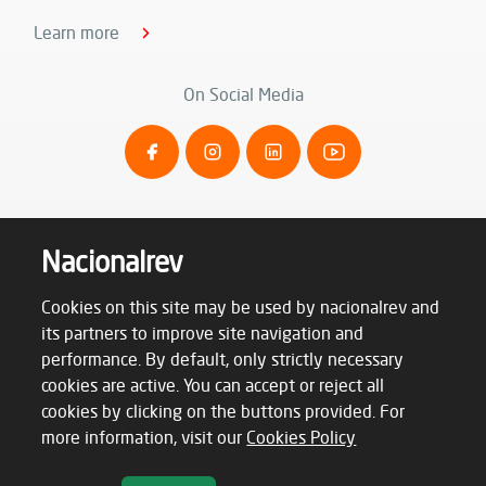
Learn more
On Social Media
Nacionalrev
Cookies on this site may be used by nacionalrev and
its partners to improve site navigation and
performance. By default, only strictly necessary
cookies are active. You can accept or reject all
cookies by clicking on the buttons provided. For
Terms & Conditions
Privacy Policy
more information, visit our
Cookies Policy
Cookie Policy
Complaints Book